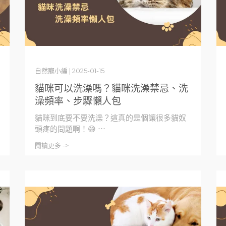
自然寵小編 | 2025-01-15
貓咪可以洗澡嗎？貓咪洗澡禁忌、洗
澡頻率、步驟懶人包
貓咪到底要不要洗澡？這真的是個讓很多貓奴
頭疼的問題啊！😅 ⋯
閱讀更多 ->