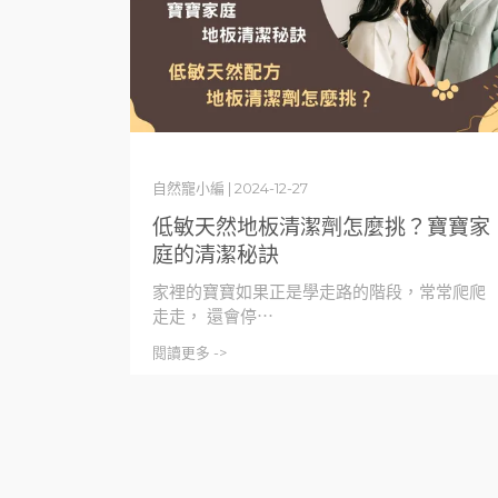
自然寵小編 | 2024-12-27
低敏天然地板清潔劑怎麼挑？寶寶家
庭的清潔秘訣
家裡的寶寶如果正是學走路的階段，常常爬爬
走走， 還會停⋯
閱讀更多 ->