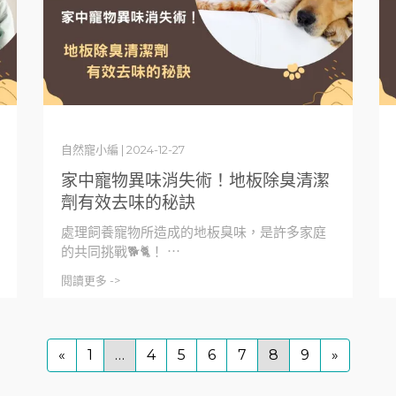
自然寵小編 | 2024-12-27
家中寵物異味消失術！地板除臭清潔
劑有效去味的秘訣
處理飼養寵物所造成的地板臭味，是許多家庭
的共同挑戰🐕🐈！ ⋯
閱讀更多 ->
«
1
…
4
5
6
7
8
9
»