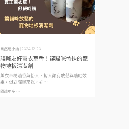
自然寵小編 | 2024-12-20
貓咪友好薰衣草香！讓貓咪愉快的寵
物地板清潔劑
薰衣草精油香氣怡人，對人類有放鬆與助眠效
果，但對貓咪來說，卻⋯
閱讀更多 ->