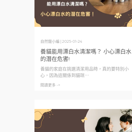
自然寵小編 | 2025-01-24
養貓能用漂白水清潔嗎？ 小心漂白水
的潛在危害!
養貓的家庭在挑選清潔用品時，真的要特別小
心，因為這關係到貓咪⋯
閱讀更多 ->