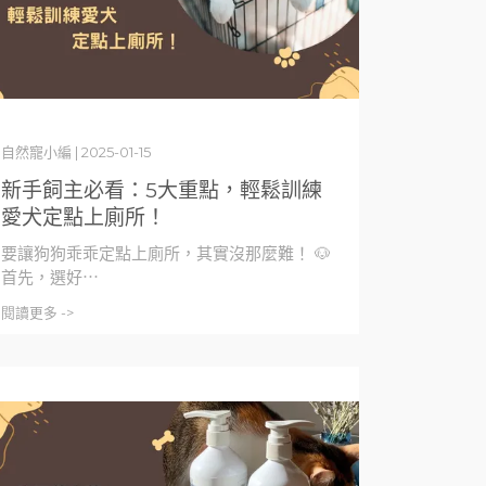
自然寵小編 | 2025-01-15
新手飼主必看：5大重點，輕鬆訓練
愛犬定點上廁所！
要讓狗狗乖乖定點上廁所，其實沒那麼難！ 🐶
首先，選好⋯
閱讀更多 ->