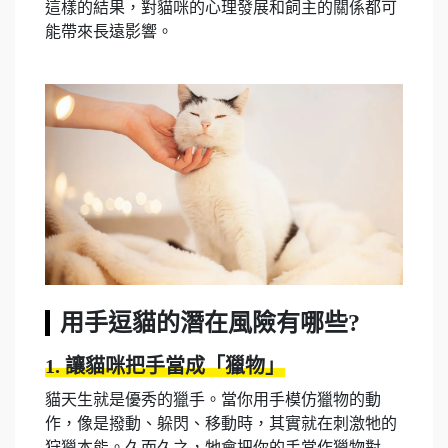
這樣的結果，對貓咪的心理發展和飼主的關係都可
能帶來長遠影響。
用手逗貓的潛在風險有哪些?
1. 讓貓咪把手當成「獵物」
貓天生就是優秀的獵手。當你用手模仿獵物的動
作，像是撥動、躲閃、移動時，其實就在刺激牠的
狩獵本能。久而久之，牠會把你的手當作獵物對