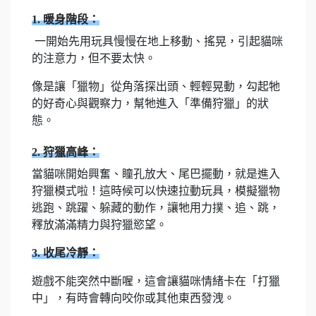
1. 暖身階段：
一開始先用玩具慢慢在地上移動、搖晃，引起貓咪
的注意力，但不要太快。
像是讓「獵物」從角落探出頭、輕輕晃動，勾起牠
的好奇心與觀察力，幫牠進入「準備狩獵」的狀
態。
2. 狩獵高峰：
當貓咪開始興奮、瞳孔放大、尾巴擺動，就是進入
狩獵模式啦！這時候可以快速拉動玩具，模擬獵物
逃跑、跳躍、躲藏的動作，讓牠用力撲、追、跳，
釋放滿滿精力與狩獵慾望。
3. 收尾冷靜：
遊戲不能突然中斷喔，這會讓貓咪情緒卡在「打獵
中」，有時會轉向咬你或其他東西發洩。