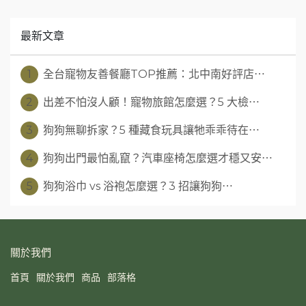
最新文章
1
全台寵物友善餐廳TOP推薦：北中南好評店⋯
2
出差不怕沒人顧！寵物旅館怎麼選？5 大檢⋯
3
狗狗無聊拆家？5 種藏食玩具讓牠乖乖待在⋯
4
狗狗出門最怕亂竄？汽車座椅怎麼選才穩又安⋯
5
狗狗浴巾 vs 浴袍怎麼選？3 招讓狗狗⋯
關於我們
首頁
關於我們
商品
部落格