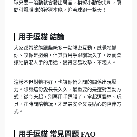
球只要一滾動就會發出聲音，模擬小動物尖叫，瞬
間引爆貓咪的狩獵本能，追著球跑一整天！
用手逗貓 結論
大家都希望能跟貓咪多一點親密互動，感覺牠抓
你、咬你是撒嬌，但其實用手跟貓玩久了，反而會
讓牠搞混人手的用途，變得容易攻擊、不親人。
這樣不但對牠不好，也讓你們之間的關係出現壓
力。想讓這份愛長長久久，最重要的是選對互動方
式！從今天起，別再用手逗貓了，拿起逗貓棒、玩
具，花時間陪牠玩，才是最安全又最貼心的陪伴方
式。
用手逗貓 常見問題 FAQ