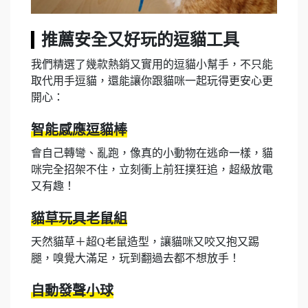
推薦安全又好玩的逗貓工具
我們精選了幾款熱銷又實用的逗貓小幫手，不只能
取代用手逗貓，還能讓你跟貓咪一起玩得更安心更
開心：
智能感應逗貓棒
會自己轉彎、亂跑，像真的小動物在逃命一樣，貓
咪完全招架不住，立刻衝上前狂撲狂追，超級放電
又有趣！
貓草玩具老鼠組
天然貓草＋超Q老鼠造型，讓貓咪又咬又抱又踢
腿，嗅覺大滿足，玩到翻過去都不想放手！
自動發聲小球