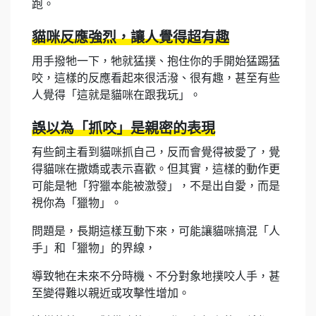
跑。
貓咪反應強烈，讓人覺得超有趣
用手撥牠一下，牠就猛撲、抱住你的手開始猛踢猛
咬，這樣的反應看起來很活潑、很有趣，甚至有些
人覺得「這就是貓咪在跟我玩」。
誤以為「抓咬」是親密的表現
有些飼主看到貓咪抓自己，反而會覺得被愛了，覺
得貓咪在撒嬌或表示喜歡。但其實，這樣的動作更
可能是牠「狩獵本能被激發」，不是出自愛，而是
視你為「獵物」。
問題是，長期這樣互動下來，可能讓貓咪搞混「人
手」和「獵物」的界線，
導致牠在未來不分時機、不分對象地撲咬人手，甚
至變得難以親近或攻擊性增加。