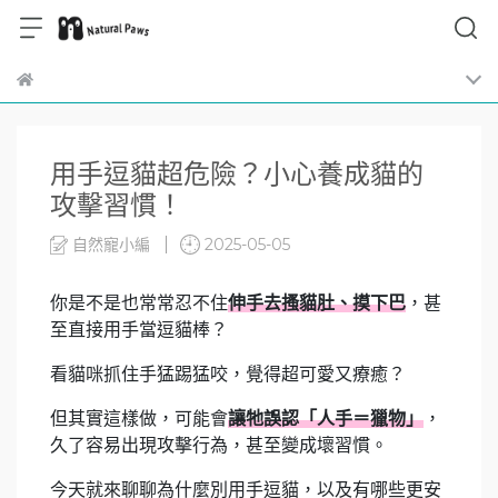
用手逗貓超危險？小心養成貓的
攻擊習慣！
自然寵小編
2025-05-05
你是不是也常常忍不住
伸手去搔貓肚、摸下巴
，甚
至直接用手當逗貓棒？
看貓咪抓住手猛踢猛咬，覺得超可愛又療癒？
但其實這樣做，可能會
讓牠誤認「人手＝獵物」
，
久了容易出現攻擊行為，甚至變成壞習慣。
今天就來聊聊為什麼別用手逗貓，以及有哪些更安