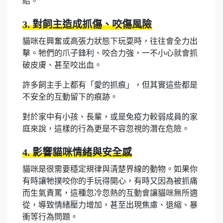
結。
3. 對飼主造成抓傷、咬傷風險
貓咪在興奮或高張力狀態下玩耍時，往往會全力出
擊。牠們的爪子鋒利、咬合力強，一不小心就會抓
破皮膚、甚至咬出血。
許多飼主手上都有「愛的抓痕」，但其實這些都是
不安全的互動留下的痕跡。
對於家中有小孩、長輩，或是免疫力較弱成員的家
庭來說，這樣的行為更是不容忽視的潛在危險。
4. 影響貓咪情緒與安全感
貓咪是很需要穩定規律與清楚界線的動物。如果你
有時讓牠撲咬你的手玩得開心，有時又因為被抓痛
而生氣責罵，這種忽冷忽熱的互動會讓貓咪無所適
從，導致情緒壓力增加，甚至出現焦慮、退縮、暴
衝等行為問題。